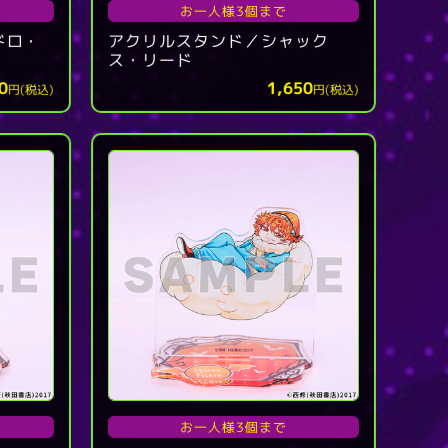
お一人様3個まで
ドロ・
アクリルスタンド／シャック
ス・リード
0
1,650
円(税込)
円(税込)
お一人様3個まで