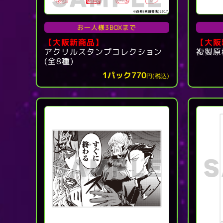
お一人様3BOXまで
【大阪新商品】
【大阪
アクリルスタンプコレクション
複製原
(全8種)
1パック770
円(税込)