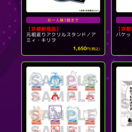
お一人様3個まで
【京都
【京都新商品】
元祖返りアクリルスタンド／ア
バケッ
ミィ・キリヲ
1,650
円(税込)