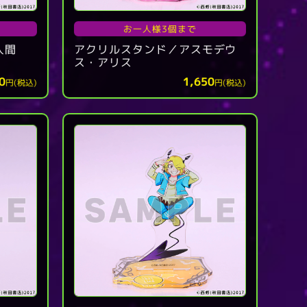
お一人様3個まで
入間
アクリルスタンド／アスモデウ
ス・アリス
0
1,650
円(税込)
円(税込)