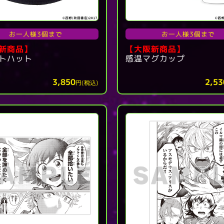
お一人様3個まで
お一人様3個まで
新商品】
【大阪新商品】
トハット
感温マグカップ
3,850
2,53
円(税込)