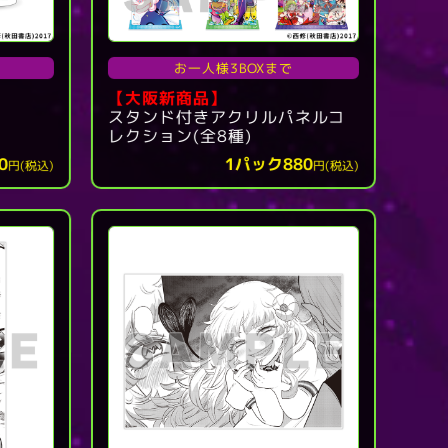
お一人様3BOXまで
【大阪新商品】
スタンド付きアクリルパネルコ
レクション(全8種)
1パック880
0
円(税込)
円(税込)