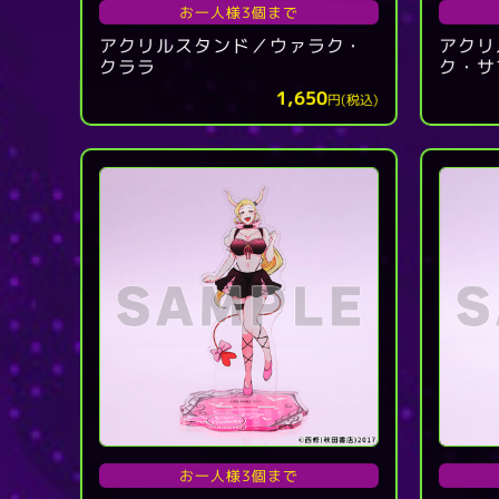
お一人様3個まで
アクリルスタンド／ウァラク・
アクリ
クララ
ク・サ
1,650
円(税込)
お一人様3個まで