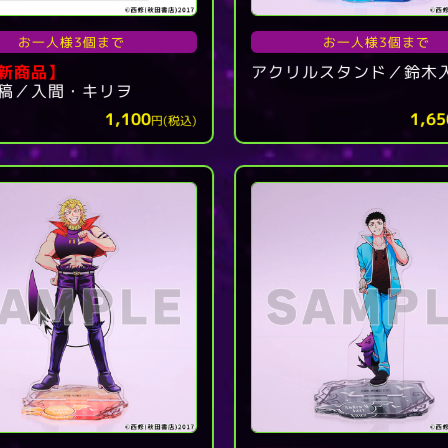
お一人様3個まで
お一人様3個まで
新商品】
アクリルスタンド／鈴木
稿／入間・キリヲ
1,100
1,65
円(税込)