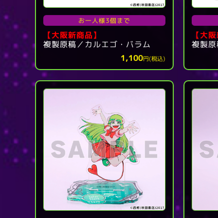
お一人様3個まで
【大阪新商品】
【大阪
複製原稿／カルエゴ・バラム
複製原
1,100
円(税込)