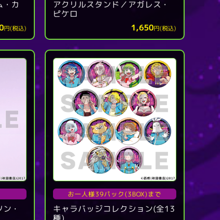
ム・カ
アクリルスタンド／アガレス・
ピケロ
0
1,650
円(税込)
円(税込)
お一人様39パック(3BOX)まで
ソン・
キャラバッジコレクション(全13
種)