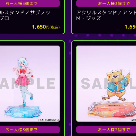
お一人様3個まで
お一人様3個まで
ルスタンド／サブノッ
アクリルスタンド／アン
ブロ
M・ジャズ
1,650
1,65
円(税込)
お一人様3個まで
お一人様3個まで