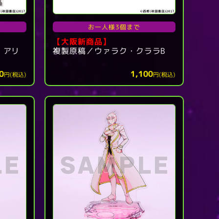
お一人様3個まで
【大阪新商品】
・アリ
複製原稿／ウァラク・クララB
0
1,100
円(税込)
円(税込)