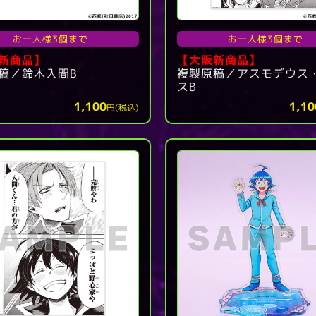
お一人様3個まで
お一人様3個まで
新商品】
【大阪新商品】
稿／鈴木入間B
複製原稿／アスモデウス
スB
1,100
1,10
円(税込)